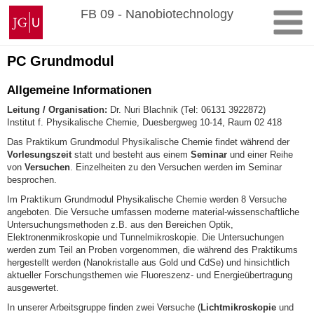
Skip
Johannes
FB 09 - Nanobiotechnology
to
Gutenberg
content
University
Mainz
PC Grundmodul
Allgemeine Informationen
Leitung / Organisation:
Dr. Nuri Blachnik (Tel: 06131 3922872)
Institut f. Physikalische Chemie, Duesbergweg 10-14, Raum 02 418
Das Praktikum Grundmodul Physikalische Chemie findet während der
Vorlesungszeit
statt und besteht aus einem
Seminar
und einer Reihe
von
Versuchen
. Einzelheiten zu den Versuchen werden im Seminar
besprochen.
Im Praktikum Grundmodul Physikalische Chemie werden 8 Versuche
angeboten. Die Versuche umfassen moderne material-wissenschaftliche
Untersuchungsmethoden z.B. aus den Bereichen Optik,
Elektronenmikroskopie und Tunnelmikroskopie. Die Untersuchungen
werden zum Teil an Proben vorgenommen, die während des Praktikums
hergestellt werden (Nanokristalle aus Gold und CdSe) und hinsichtlich
aktueller Forschungsthemen wie Fluoreszenz- und Energieübertragung
ausgewertet.
In unserer Arbeitsgruppe finden zwei Versuche (
Lichtmikroskopie
und