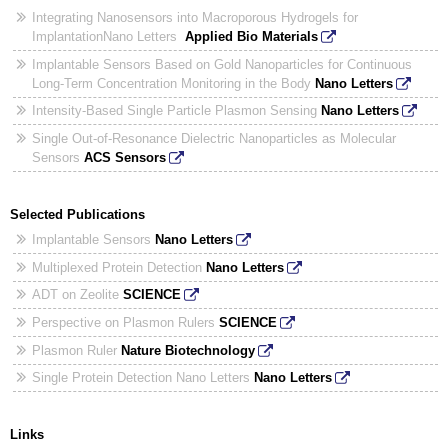
Integrating Nanosensors into Macroporous Hydrogels for
ImplantationNano Letters
Applied Bio Materials
Implantable Sensors Based on Gold Nanoparticles for Continuous
Long-Term Concentration Monitoring in the Body
Nano Letters
Intensity-Based Single Particle Plasmon Sensing
Nano Letters
Single Out-of-Resonance Dielectric Nanoparticles as Molecular
Sensors
ACS Sensors
Selected Publications
Implantable Sensors
Nano Letters
Multiplexed Protein Detection
Nano Letters
ADT on Zeolite
SCIENCE
Perspective on Plasmon Rulers
SCIENCE
Plasmon Ruler
Nature Biotechnology
Single Protein Detection Nano Letters
Nano Letters
Links